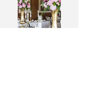
D
DBENTON